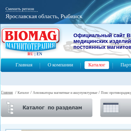
Сменить регион
Ярославская область, Рыбинск
Официальный сайт B
мeдицинcких изделий
постоянных магнитов
RU
|
EN
Главная
О компании
Каталог
Парт
Главная
/
/
/
Каталог
Аппликаторы магнитные и аккупунктурные
Пояс противорадик