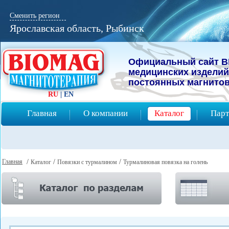
Сменить регион
Ярославская область, Рыбинск
Официальный сайт B
мeдицинcких изделий
постоянных магнитов
RU
|
EN
Главная
О компании
Каталог
Парт
Главная
/
/
/
Каталог
Повязки с турмалином
Турмалиновая повязка на голень