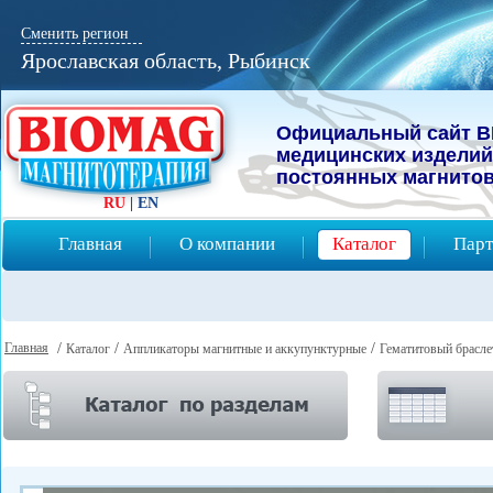
Сменить регион
Ярославская область, Рыбинск
Официальный сайт B
мeдицинcких изделий
постоянных магнитов
RU
|
EN
Главная
О компании
Каталог
Парт
Главная
/
/
/
Каталог
Аппликаторы магнитные и аккупунктурные
Гематитовый брасле